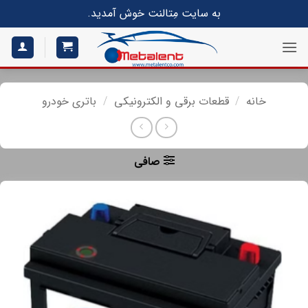
S
به سایت مِتالنت خوش آمدید.
conte
خانه
/
قطعات برقی و الکترونیکی
/
باتری خودرو
صافی