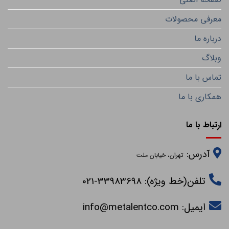
معرفی محصولات
درباره ما
وبلاگ
تماس با ما
همکاری با ما
ارتباط با ما
آدرس:
تهران، خیابان ملت
تلفن(خط ویژه): 33983698-021
ایمیل:
info@metalentco.com