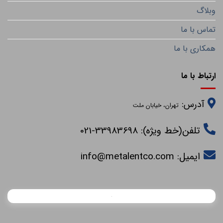
وبلاگ
تماس با ما
همکاری با ما
ارتباط با ما
آدرس:
تهران، خیابان ملت
تلفن(خط ویژه): 33983698-021
ایمیل:
info@metalentco.com