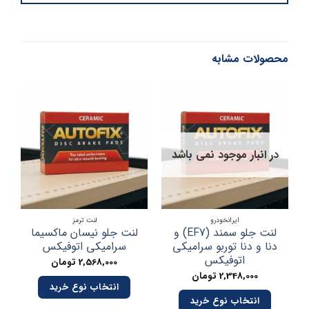
محصولات مشابه
در انبار موجود نمی باشد
ایرانخودرو
لنت ترمز
لنت جلو سمند (EF7) و
لنت جلو نیسان ماکسیما
دنا و دنا توربو سرامیکی
سرامیکی اتوفیکس
وا
اتوفیکس
2,568,000
تومان
2,348,000
تومان
انتخاب نوع خرید
انتخاب نوع خرید