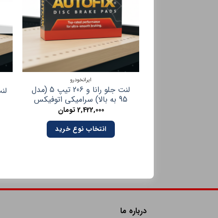
ایرانخودرو
لنت جلو رانا و 206 تیپ 5 (مدل
لن
95 به بالا) سرامیکی اتوفیکس
2,422,000
تومان
انتخاب نوع خرید
درباره ما