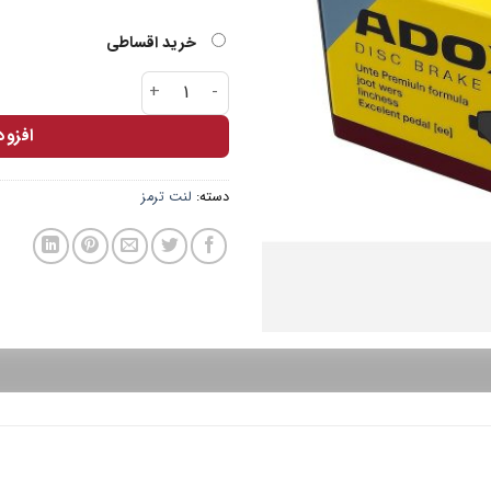
خرید اقساطی
لنت عقب زانتیا ADOXIN عدد
افزو
دسته:
لنت ترمز