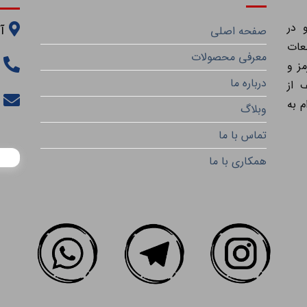
 در
آ
صفحه اصلی
عات
معرفی محصولات
ز و
درباره ما
 از
م به
وبلاگ
تماس با ما
همکاری با ما