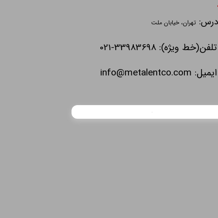
درس:
تهران، خیابان ملت
تلفن(خط ویژه): 33983698-021
ایمیل:
info@metalentco.com