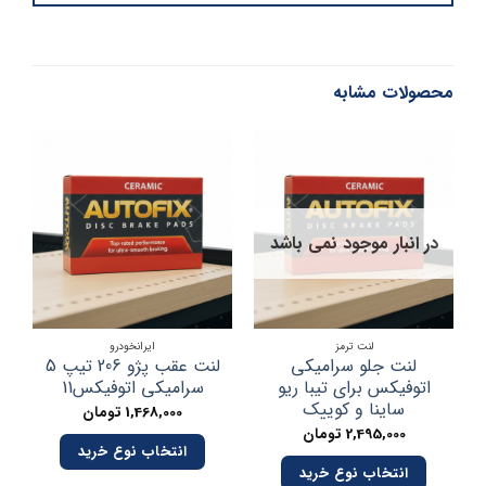
محصولات مشابه
در انبار موجود نمی باشد
لنت ترمز
ایرانخودرو
لنت جلو سرامیکی
لنت عقب پژو 206 تیپ 5
اتوفیکس برای تیبا ریو
سرامیکی اتوفیکس11
ساینا و کوییک
1,468,000
تومان
2,495,000
تومان
انتخاب نوع خرید
انتخاب نوع خرید