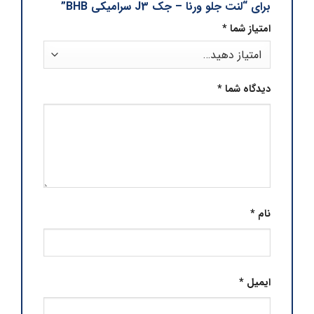
برای “لنت جلو ورنا – جک J3 سرامیکی BHB”
امتیاز شما
*
دیدگاه شما
*
نام
*
ایمیل
*