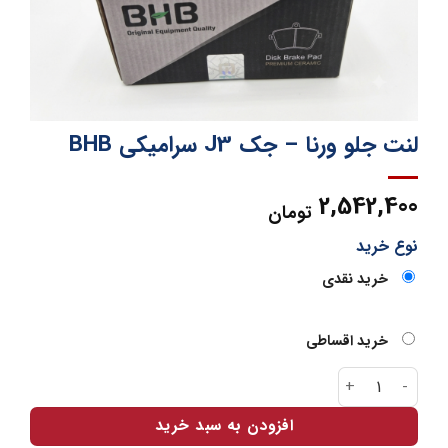
لنت جلو ورنا – جک J3 سرامیکی BHB
2,542,400
تومان
نوع خرید
خرید نقدی
خرید اقساطی
لنت جلو ورنا - جک J3 سرامیکی BHB عدد
افزودن به سبد خرید