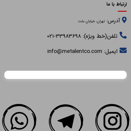
ارتباط با ما
آدرس:
تهران، خیابان ملت
تلفن(خط ویژه): 33983698-021
ایمیل:
info@metalentco.com