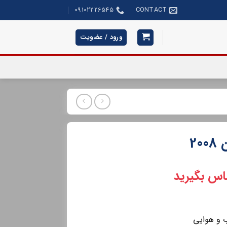
09102226545
CONTACT
ورود / عضویت
20
اس بگیرید
ب و هوایی