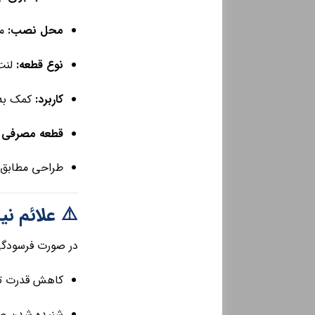
محل نصب:
مح
نوع قطعه:
لنت 
کاربرد:
کمک به 
قطعه مصرفی س
طراحی مطابق 
⚠️ علائم نی
در صورت فرسودگی
کاهش قدرت تر
شنیده شدن صد