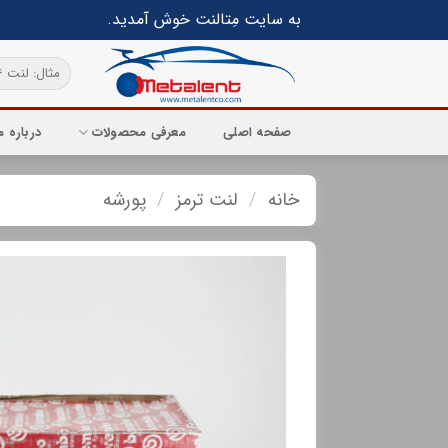
Ski
به سایت مِتالنت خوش آمدید.
t
conten
جستجو
برای:
صفحه اصلی
معرفی محصولات
درباره م
خانه
/
لنت ترمز
/
پورشه