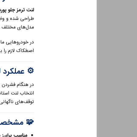
لنت ترمز جلو پورشه 
طراحی شده و وظ
مدل‌های مختلف پورشه کاین از جمل
در خودروهایی مان
اصطکاک لازم را 
⚙️ عملکرد 
در هنگام فشردن پ
توقف‌های ناگهانی
🧩 مشخصات ک
مناسب برای:
پو