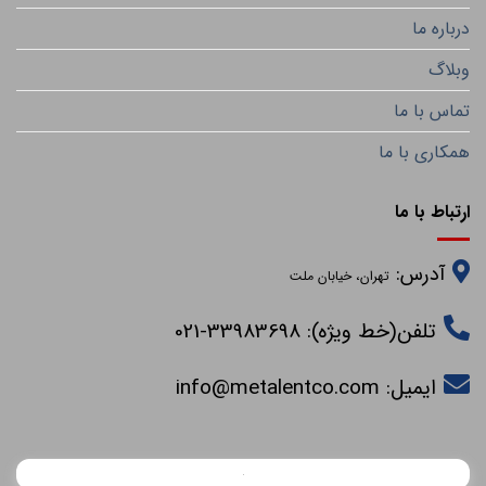
درباره ما
وبلاگ
تماس با ما
همکاری با ما
ارتباط با ما
آدرس:
تهران، خیابان ملت
تلفن(خط ویژه): 33983698-021
ایمیل:
info@metalentco.com