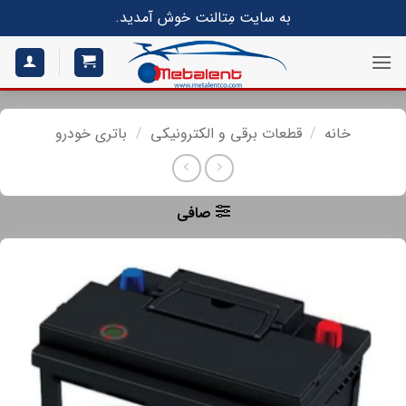
S
به سایت مِتالنت خوش آمدید.
conte
خانه
/
قطعات برقی و الکترونیکی
/
باتری خودرو
صافی