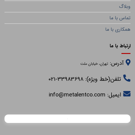
وبلاگ
تماس با ما
همکاری با ما
ارتباط با ما
آدرس:
تهران، خیابان ملت
تلفن(خط ویژه): 33983698-021
ایمیل:
info@metalentco.com